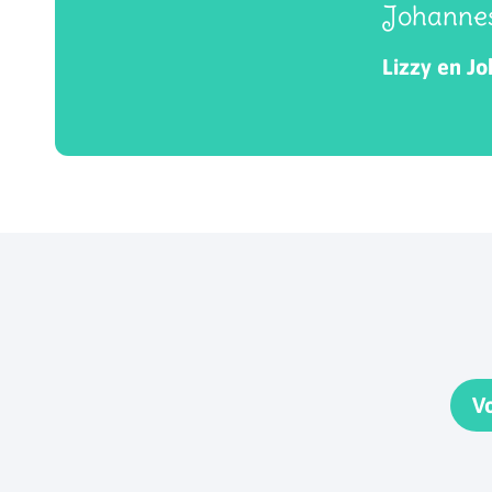
Johannes
Lizzy en J
V