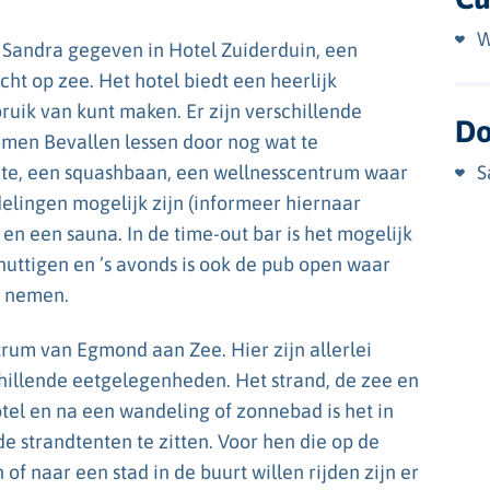
W
Sandra gegeven in Hotel Zuiderduin, een
ht op zee. Het hotel biedt een heerlijk
bruik van kunt maken. Er zijn verschillende
Do
men Bevallen lessen door nog wat te
mte, een squashbaan, een wellnesscentrum waar
S
lingen mogelijk zijn (informeer hiernaar
n een sauna. In de time-out bar is het mogelijk
nuttigen en ’s avonds is ook de pub open waar
e nemen.
ntrum van Egmond aan Zee. Hier zijn allerlei
chillende eetgelegenheden. Het strand, de zee en
otel en na een wandeling of zonnebad is het in
de strandtenten te zitten. Voor hen die op de
of naar een stad in de buurt willen rijden zijn er