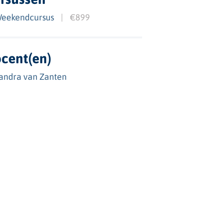
eekendcursus
|
€899
cent(en)
andra van Zanten