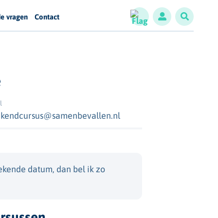
de vragen
Contact
e
l
kendcursus@samenbevallen.nl
ekende datum, dan bel ik zo
rsussen