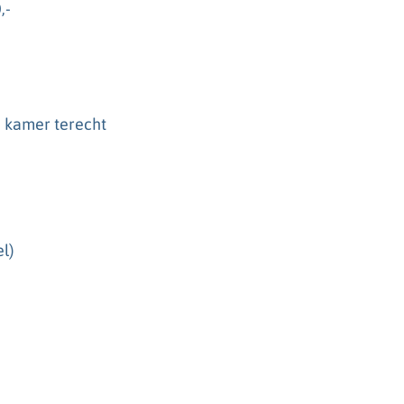
,-
e kamer terecht
el)