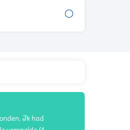
evonden. Ik had
de versnelde (4