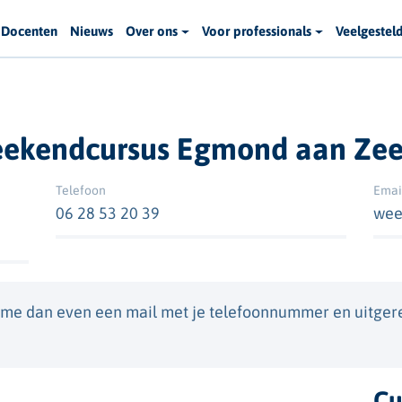
Docenten
Nieuws
Over ons
Voor professionals
Veelgestel
eekendcursus Egmond aan Ze
Telefoon
Emai
06 28 53 20 39
wee
r me dan even een mail met je telefoonnummer en uitger
Cu