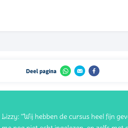
Deel pagina
Lizzy: "Wij hebben de cursus heel fijn g
me nog niet echt ingelezen, en zelfs met 